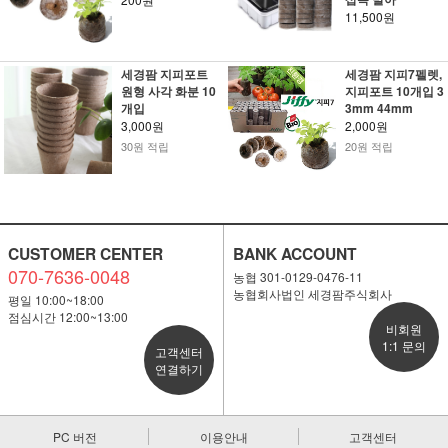
11,500원
세경팜 지피포트
세경팜 지피7펠렛,
원형 사각 화분 10
지피포트 10개입 3
개입
3mm 44mm
3,000원
2,000원
30원 적립
20원 적립
CUSTOMER CENTER
BANK ACCOUNT
070-7636-0048
농협 301-0129-0476-11
농협회사법인 세경팜주식회사
평일 10:00~18:00
점심시간 12:00~13:00
비회원
1:1 문의
고객센터
연결하기
PC 버전
이용안내
고객센터