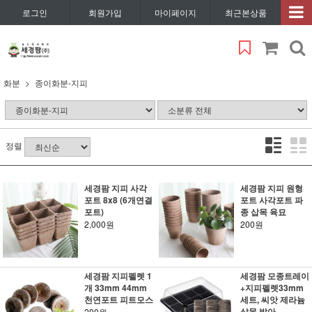
로그인
회원가입
마이페이지
최근본상품
화분
종이화분-지피
정렬
세경팜 지피 사각
세경팜 지피 원형
포트 8x8 (6개연결
포트 사각포트 파
포트)
종 삽목 육묘
2,000원
200원
세경팜 지피펠렛 1
세경팜 모종트레이
개 33mm 44mm
+지피펠렛33mm
천연포트 피트모스
세트, 씨앗 제라늄
삽목 발아
200원