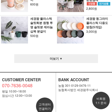
600원
2,800원
세경팜 플라스틱
세경팜 동그라미
슬릿화분 원형 투
플라스틱 다용도
명 슬릿분 제라늄
받침(5개입)
삽목 분갈이
3,000원
500원
더보기 ▼
CUSTOMER CENTER
BANK ACCOUNT
070-7636-0048
농협 301-0129-0476-11
농협회사법인 세경팜주식회사
평일 10:00~18:00
점심시간 12:00~13:00
비회원
1:1 문의
고객센터
연결하기