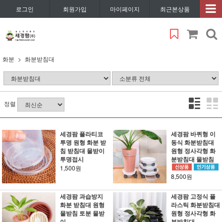
로그인
회원가입
마이페이지
최근본상품
화분
화분받침대
정렬
세경팜 플라티코
세경팜 바퀴형 이
투명 원형 화분 받
동식 화분받침대
침 받침대 물받이
원형 정사각형 화
투명접시
분받침대 물받침
1,500원
8,500원
세경팜 과습방지
세경팜 고정식 플
화분 받침대 원형
라스틱 화분받침대
물받침 토분 물받
원형 정사각형 화
이
분받침대