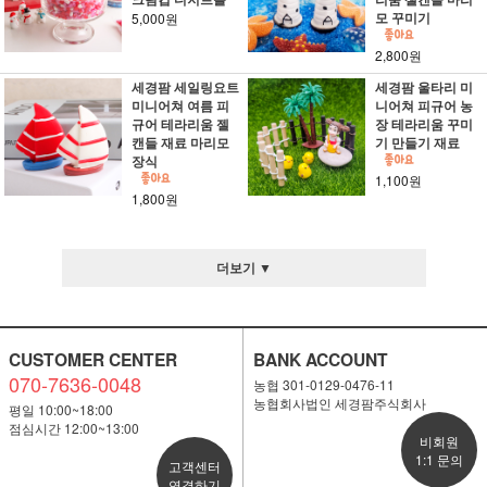
모 꾸미기
5,000원
2,800원
세경팜 세일링요트
세경팜 울타리 미
미니어쳐 여름 피
니어쳐 피규어 농
규어 테라리움 젤
장 테라리움 꾸미
캔들 재료 마리모
기 만들기 재료
장식
1,100원
1,800원
더보기 ▼
CUSTOMER CENTER
BANK ACCOUNT
070-7636-0048
농협 301-0129-0476-11
농협회사법인 세경팜주식회사
평일 10:00~18:00
점심시간 12:00~13:00
비회원
1:1 문의
고객센터
연결하기