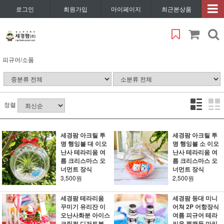
로그인
회원가입
마이페이지
최근본상품
피규어/소품
정렬
세경팜 아크릴 투
세경팜 아크릴 투
명 행잉볼 대 이오
명 행잉볼 소 이오
난사 테라리움 여
난사 테라리움 여
름 크리스마스 오
름 크리스마스 오
너먼트 장식
너먼트 장식
3,500원
2,500원
세경팜 테라리움
세경팜 등대 미니
꾸미기 유리잔 이
어쳐 2P 어항장식
오난사화분 아이스
여름 피규어 테라
크림컵 디저트볼
리움 젤캔들 마리