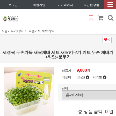
로그인
회원가입
마이페이지
최근본상품
식물키우기세트
두손가득 새싹키트
0
세경팜 두손가득 새싹재배 세트 새싹키우기 키트 무순 재배기
+씨앗+분무기
9,000
상품가
원
배송비
(조건)
지역별
선택
총 상품 금액
0
원