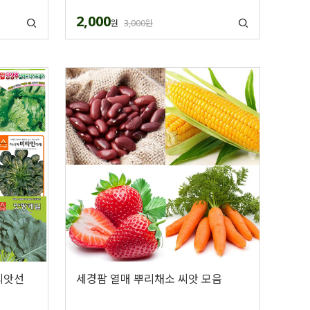
2,000
원
3,000원
씨앗선
세경팜 열매 뿌리채소 씨앗 모음