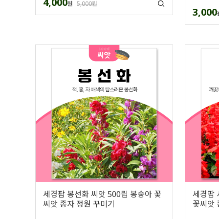
4,000
원
5,000원
3,000
세경팜 봉선화 씨앗 500립 봉숭아 꽃
세경팜 
씨앗 종자 정원 꾸미기
꽃씨앗 