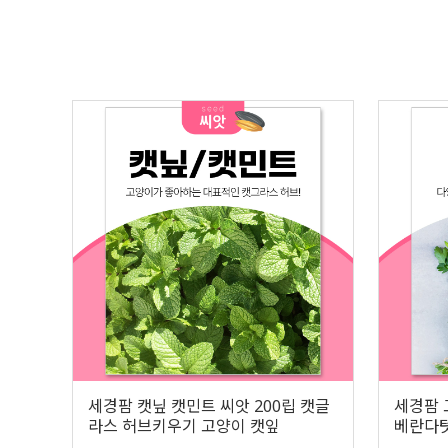
세경팜 캣닢 캣민트 씨앗 200립 캣글
세경팜 
라스 허브키우기 고양이 캣잎
베란다