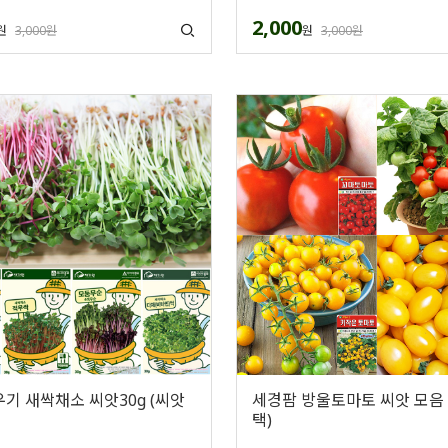
2,000
원
3,000원
원
3,000원
기 새싹채소 씨앗30g (씨앗
세경팜 방울토마토 씨앗 모음
택)