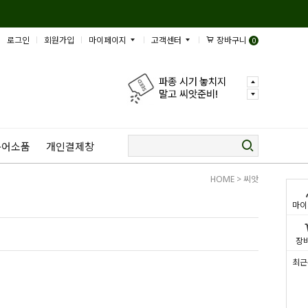
로그인
회원가입
마이페이지
고객센터
장바구니
0
규어소품
개인결제창
HOME
>
씨앗
마이
장
최근