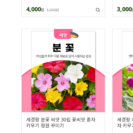
4,000
3,000
원
5,000원
세경팜 분꽃 씨앗 30립 꽃씨앗 종자
세경팜 
키우기 정원 꾸미기
자 키우