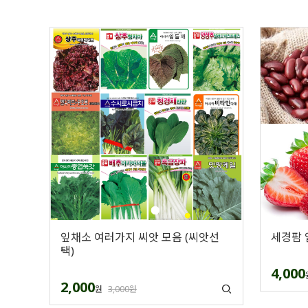
잎채소 여러가지 씨앗 모음 (씨앗선
세경팜 
택)
4,000
2,000
원
3,000원