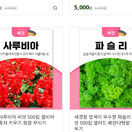
5,000
원
4,000원
원
6,000원
사루비아 씨앗 500립 샐비어
세경팜 엽색이 우수한 파슬리
종자 키우기 정원 꾸미기
앗 500립 샐러드 베란다텃밭
우기