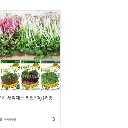
기 새싹채소 씨앗30g (씨앗
원
4,000원