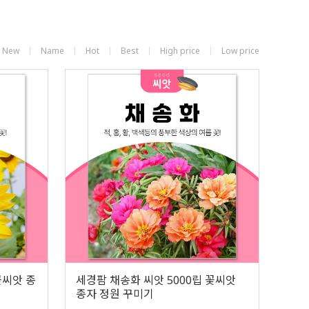
New
Name
Hot
Best
High price
Low price
꽃씨앗 종
세경팜 채송화 씨앗 5000립 꽃씨앗
종자 정원 꾸미기