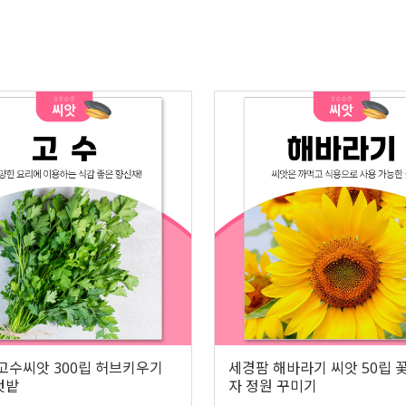
고수씨앗 300립 허브키우기
세경팜 해바라기 씨앗 50립 
텃밭
자 정원 꾸미기