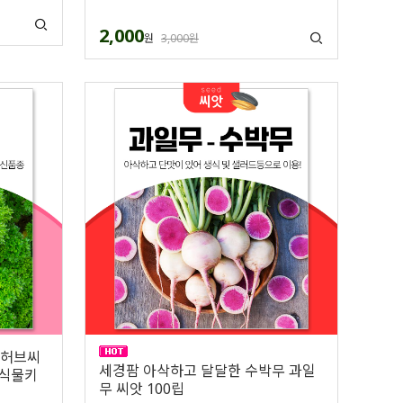
2,000
원
3,000원
 허브씨
세경팜 아삭하고 달달한 수박무 과일
 식물키
무 씨앗 100립