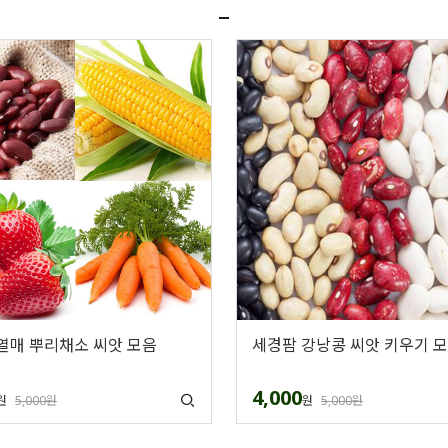
열매 뿌리채소 씨앗 모음
세경팜 강낭콩 씨앗 키우기 
4,000
원
5,000원
원
5,000원