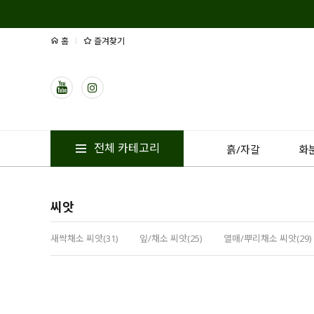
홈
즐겨찾기
전체 카테고리
흙/자갈
화
씨앗
새싹채소 씨앗(31)
잎/채소 씨앗(25)
열매/뿌리채소 씨앗(29)