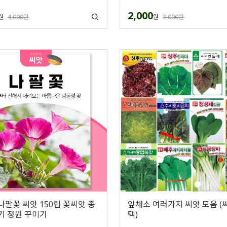
2,000
원
4,000원
원
3,000원
나팔꽃 씨앗 150립 꽃씨앗 종
잎채소 여러가지 씨앗 모음 (
기 정원 꾸미기
택)