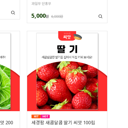
과일무 단홍무
5,000
원
6,000원
 200
세경팜 새콤달콤 딸기 씨앗 100립