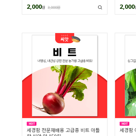
2,000
2,000
원
3,000원
세경팜 전문재배용 고급종 비트 아틀
세경팜 