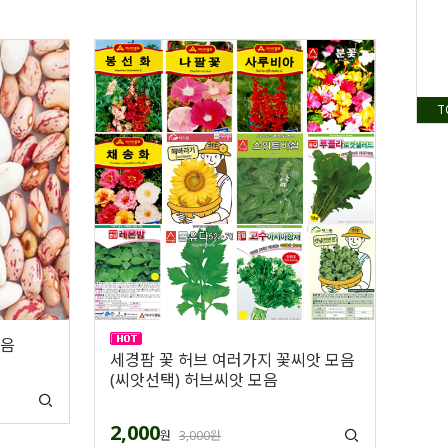
T
모음
세경팜 꽃 허브 여러가지 꽃씨앗 모음
(씨앗선택) 허브씨앗 모음
2,000
원
3,000원