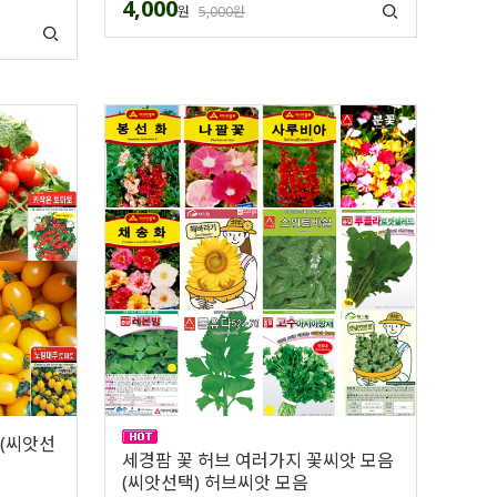
4,000
원
5,000원
 (씨앗선
세경팜 꽃 허브 여러가지 꽃씨앗 모음
(씨앗선택) 허브씨앗 모음