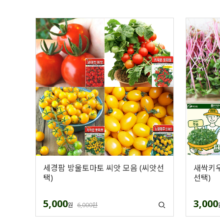
세경팜 방울토마토 씨앗 모음 (씨앗선
새싹키우
택)
선택)
5,000
3,000
원
6,000원