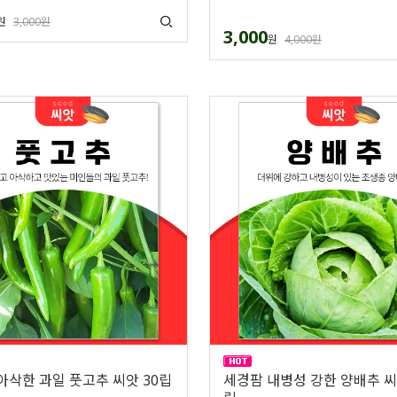
원
3,000원
3,000
원
4,000원
아삭한 과일 풋고추 씨앗 30립
세경팜 내병성 강한 양배추 씨앗