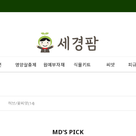
분
영양살충제
원예부자재
식물키트
씨앗
피
허브/꽃씨앗(14)
MD'S PICK