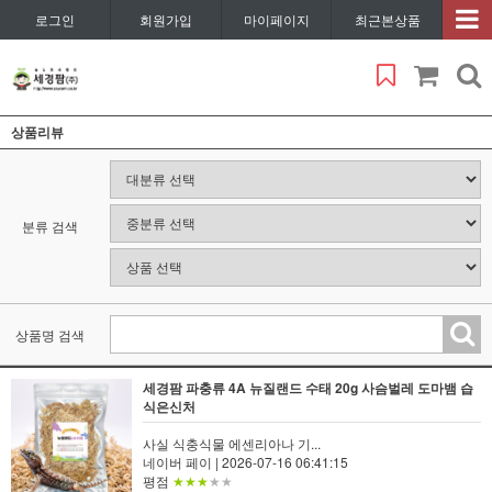
로그인
회원가입
마이페이지
최근본상품
상품리뷰
분류 검색
상품명 검색
세경팜 파충류 4A 뉴질랜드 수태 20g 사슴벌레 도마뱀 습
식은신처
사실 식충식물 에센리아나 기...
네이버 페이
| 2026-07-16 06:41:15
평점
★★★
★★