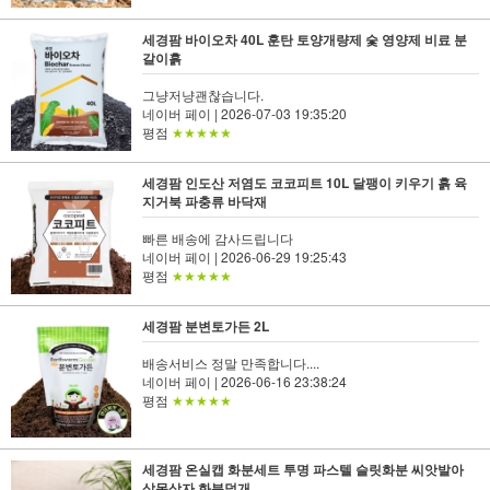
세경팜 바이오차 40L 훈탄 토양개량제 숯 영양제 비료 분
갈이흙
그냥저냥괜찮습니다.
네이버 페이
| 2026-07-03 19:35:20
평점
★★★★★
세경팜 인도산 저염도 코코피트 10L 달팽이 키우기 흙 육
지거북 파충류 바닥재
빠른 배송에 감사드립니다
네이버 페이
| 2026-06-29 19:25:43
평점
★★★★★
세경팜 분변토가든 2L
배송서비스 정말 만족합니다....
네이버 페이
| 2026-06-16 23:38:24
평점
★★★★★
세경팜 온실캡 화분세트 투명 파스텔 슬릿화분 씨앗발아
삽목상자 화분덮개