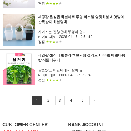
평점
★★★★
★
세경팜 온실캡 화분세트 투명 파스텔 슬릿화분 씨앗발아
삽목상자 화분덮개
싸이즈는 괜찮은데 뚜껑이 쉽...
네이버 페이
| 2026-04-15 19:51:12
평점
★★★
★★
세경팜 샐러리 벤튜라 허브씨앗 샐러드 1000립 베란다텃
밭 식물키우기
잘받았고 베란다에서 발아 및...
네이버 페이
| 2026-04-08 13:59:40
평점
★★★★
★
1
2
3
4
5
CUSTOMER CENTER
BANK ACCOUNT