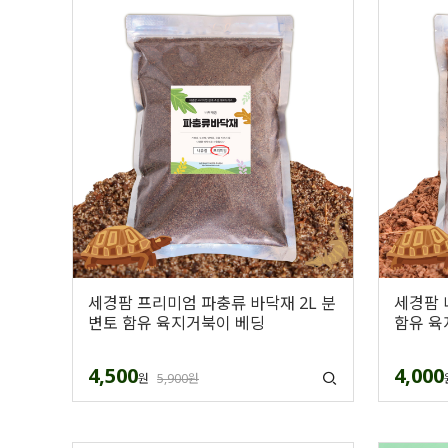
세경팜 프리미엄 파충류 바닥재 2L 분
세경팜 
변토 함유 육지거북이 베딩
함유 육
4,500
4,000
원
5,900원