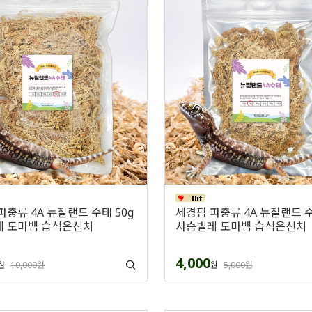
파충류 4A 뉴질랜드 수태 50g
세경팜 파충류 4A 뉴질랜드 수
 도마뱀 습식은신처
사슴벌레 도마뱀 습식은신처
4,000
원
10,000원
원
5,000원