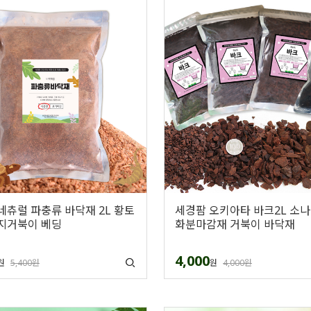
네츄럴 파충류 바닥재 2L 황토
세경팜 오키아타 바크2L 소
지거북이 베딩
화분마감재 거북이 바닥재
4,000
원
5,400원
원
4,000원