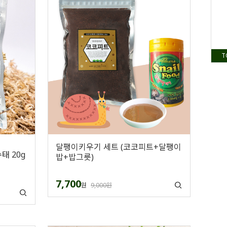
T
달팽이키우기 세트 (코코피트+달팽이
태 20g
밥+밥그릇)
7,700
원
9,000원