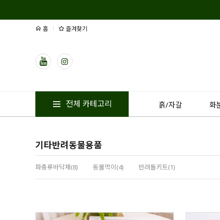
홈
즐겨찾기
전체 카테고리
흙/자갈
화
기타반려동물용품
파충류바닥재(8)
동물먹이(4)
반려돌키트(1)