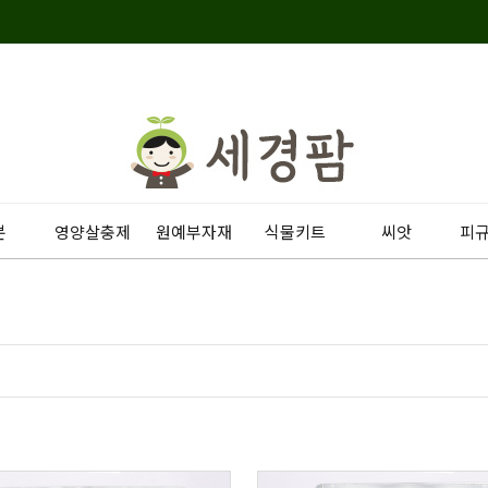
분
영양살충제
원예부자재
식물키트
씨앗
피