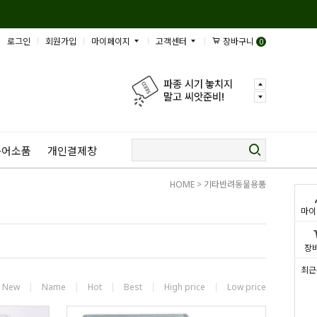
로그인
회원가입
마이페이지
고객센터
장바구니
0
규어소품
개인결제창
HOME
>
기타반려동물용품
마이
장
최근
New
Name
Hot
Best
High price
Low price