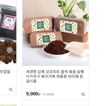
나무껍질
세경팜 압축 코코피트 블럭 묶음 달팽
이키우기 육지거북 파충류 바닥재 분
갈이흙
9,000
원
11,900원