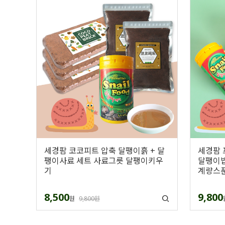
세경팜 코코피트 압축 달팽이흙 + 달
세경팜 
팽이사료 세트 사료그릇 달팽이키우
달팽이밥 
기
계량스푼
8,500
9,800
원
9,800원