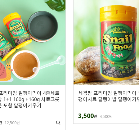
프리미엄 달팽이먹이 4종세트
세경팜 프리미엄 달팽이먹이 1
1+1 160g +160g 사료그릇
팽이사료 달팽이밥 달팽이키
 포함 달팽이키우기
3,500
원
4,500원
원
12,500원