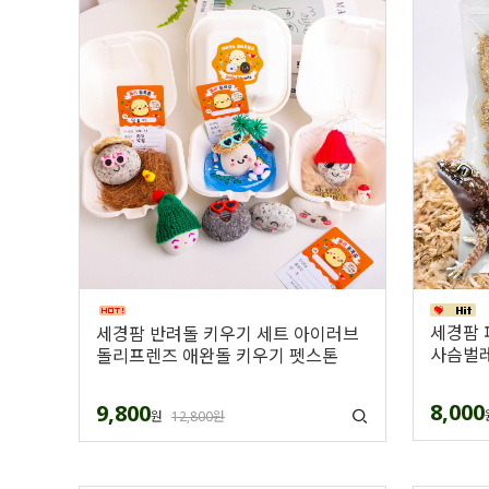
세경팜 
세경팜 반려돌 키우기 세트 아이러브
사슴벌레
돌리프렌즈 애완돌 키우기 펫스톤
8,000
9,800
원
12,800원