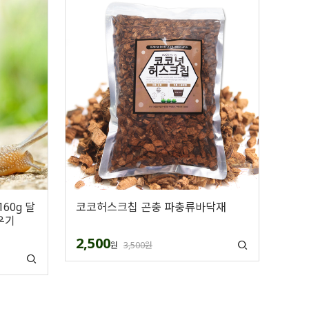
60g 달
코코허스크칩 곤충 파충류바닥재
우기
2,500
원
3,500원