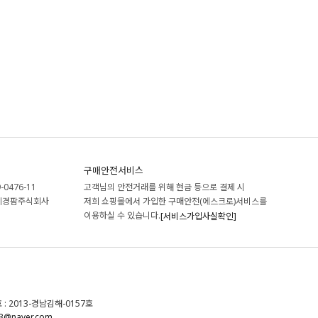
구매안전서비스
-0476-11
고객님의 안전거래를 위해 현금 등으로 결제 시
세경팜주식회사
저희 쇼핑몰에서 가입한 구매안전(에스크로)서비스를
이용하실 수 있습니다.
[서비스가입사실확인]
 2013-경남김해-0157호
3@naver.com