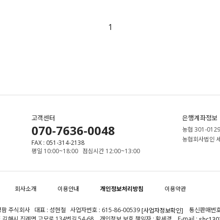
1
고객센터
은행계좌정보
070-7636-0048
농협 301-0129
농협회사법인 
FAX : 051-314-2138
평일 10:00~18:00 점심시간 12:00~13:00
회사소개
이용안내
개인정보처리방침
이용약관
팜 주식회사 대표 : 성현철 사업자번호 : 615-86-00539
통신판매번호 :
[사업자정보확인]
 김해시 진례면 고모로 134번길 54-68 개인정보 보호 책임자 : 황세경 E-mail :
shc130